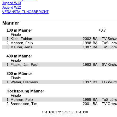
Jugend W13
Jugend W12
VERANSTALTUNGSBERICHT
Männer
100 m Männer
+0,7
Finale
1.
Klein, Fabian
2002
BA
TV Schwö
2.
Mohren, Felix
1998
BA
TuS Lörr
3.
Maurer, Jens
1987
BA
TuS Lörr
400 m Männer
Finale
1.
Flacke, Jan-Paul
1983
BA
SV Kirch
800 m Männer
Finale
1.
Weber, Clemens
1997
BY
LG Würm 
Hochsprung Männer
Finale
1.
Mohren, Felix
1998
BA
TuS Lörr
2.
Brenneisen, Tim
2001
BA
TV Gren
164
168
172
176
180
184
190
-----
-----
-----
-----
-----
-----
-----