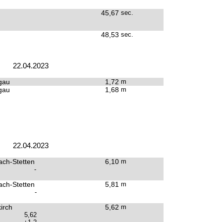
45,67
sec.
48,53
sec.
22.04.2023
gau
1,72
m
gau
1,68
m
22.04.2023
ach-Stetten
6,10
m
-
ach-Stetten
5,81
m
-
irch
5,62
m
5,62