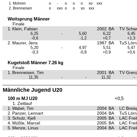
1.
Mohren
o
-
o
o
o
xo
xxx
2.
Brenneisen
o
xxo
o
o
xo
xxx
Weitsprung Männer
Finale
1.
Klein, Fabian
2002
BA
TV Schwö
6,25
-
5,60
6,22
6,45
-0,6
-1,2
+0,7
+1,3
2.
Maurer, Jens
1987
BA
TuS Lörr
5,20
-
4,97
5,51
5,47
-0,3
-0,8
+0,9
+0,6
Kugelstoß Männer 7.26 kg
Finale
1.
Brenneisen, Tim
2001
BA
TV Gren
11,35
-
-
11,32
-
Männliche Jugend U20
100 m MJ U20
+0,5
1. Zeitlauf
1.
Wabel, Tim
2004
BA
LC Breis
2.
Panzer, Lennart
2004
BA
TuS Lörr
3.
Schulz, Kjell
2005
BA
LAC Frei
4.
Müßle, Marcel
2005
BA
LAC Frei
5.
Menze, Linus
2004
BA
LAC Frei