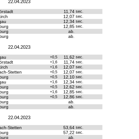
22.04.2023
rstadt
11,74
sec.
irch
12,07
sec.
gau
12,34
sec.
burg
12,85
sec.
burg
ab.
burg
ab.
22.04.2023
gau
11,62
sec.
+0,5
rstadt
11,74
sec.
+1,6
irch
12,07
sec.
+1,6
ach-Stetten
12,07
sec.
+0,5
burg
12,10
sec.
+0,5
gau
12,34
sec.
+1,6
burg
12,62
sec.
+0,5
burg
12,85
sec.
+1,6
burg
12,86
sec.
+0,5
burg
ab.
burg
ab.
22.04.2023
ach-Stetten
53,64
sec.
burg
57,22
sec.
burg
ab.