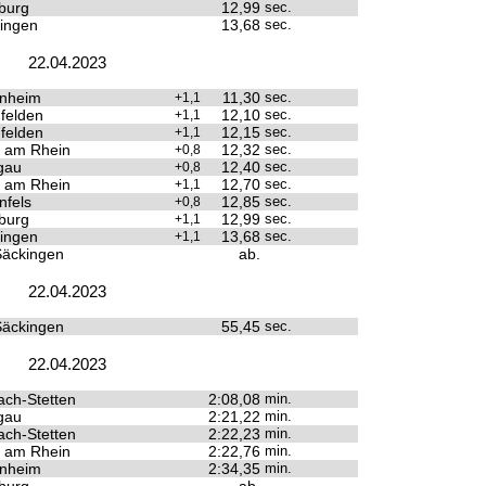
burg
12,99
sec.
ingen
13,68
sec.
22.04.2023
enheim
11,30
sec.
+1,1
felden
12,10
sec.
+1,1
felden
12,15
sec.
+1,1
 am Rhein
12,32
sec.
+0,8
gau
12,40
sec.
+0,8
 am Rhein
12,70
sec.
+1,1
fels
12,85
sec.
+0,8
burg
12,99
sec.
+1,1
ingen
13,68
sec.
+1,1
Säckingen
ab.
22.04.2023
Säckingen
55,45
sec.
22.04.2023
ach-Stetten
2:08,08
min.
gau
2:21,22
min.
ach-Stetten
2:22,23
min.
 am Rhein
2:22,76
min.
enheim
2:34,35
min.