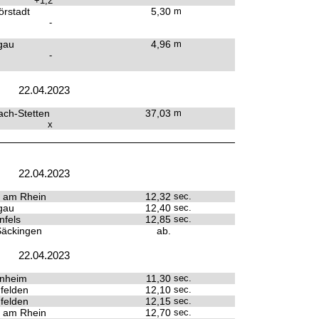
+1,2
rstadt
5,30
m
-
gau
4,96
m
-
22.04.2023
ach-Stetten
37,03
m
x
22.04.2023
 am Rhein
12,32
sec.
gau
12,40
sec.
fels
12,85
sec.
Säckingen
ab.
22.04.2023
enheim
11,30
sec.
felden
12,10
sec.
felden
12,15
sec.
 am Rhein
12,70
sec.