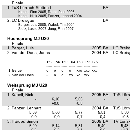
Finale
1.
TuS Lörrach-Stetten I
BA
Kapell, Finn 2005; Rabe, Paul 2006
Kapell, Nick 2005; Panzer, Lennart 2004
2.
LC Breisgau I
BA
Berger, Luis 2005; Wabel, Tim 2004
Stolz, Lasse 2007; Jung, Finn 2007
Hochsprung MJ U20
Finale
1.
Berger, Luis
2005
BA
LC Breis
2.
Van der Does, Jonas
2004
BA
LC Breis
152
156
160
164
168
172
176
-----
-----
-----
-----
-----
-----
-----
1.
Berger
o
o
o
o
xxo
xxo
xxx
2.
Van der Does
-
o
o
xo
xo
xxx
Weitsprung MJ U20
Finale
1.
Kapell, Nick
2005
BA
TuS Lörr
-
6,10
5,65
-
-
+0,0
-0,8
2.
Panzer, Lennart
2004
BA
TuS Lörr
5,59
5,60
5,77
5,81
5,80
-0,9
+0,0
-0,7
+0,4
+0,5
3.
Harder, Simon
2005
BA
TV Lenzk
5,20
5,14
5,31
5,40
5,48