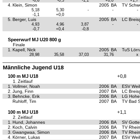
-0,6
-0,3
-1,1
+0,0
+1,7
4.
Klein, Simon
2005
BA
TV Schwö
5,18
5,30
-
-
-
-1,1
+0,0
5.
Berger, Luis
2005
BA
LC Breis
4,93
4,96
3,87
-
-
-0,7
+0,4
-0,8
Speerwurf MJ U20 800 g
Finale
1.
Kapell, Nick
2005
BA
TuS Lörr
28,98
35,58
37,03
31,76
x
Männliche Jugend U18
100 m MJ U18
+0,8
1. Zeitlauf
1.
Vollmer, Noah
2006
BA
ESV Weil
2.
Jung, Finn
2007
BA
LC Breis
3.
Behncke, Erik
2006
BA
LG Hohen
Ruhloff, Tim
2007
BA
TV Bad 
100 m MJ U18
+1,1
2. Zeitlauf
1.
Hund, Johannes
2006
BA
SV Gott
2.
Koch, Calvin
2006
BA
TV Rhein
3.
Gwangwaa, Simon
2006
BA
TV Rhein
4.
Körner, Lukas
2007
BA
ESV Weil