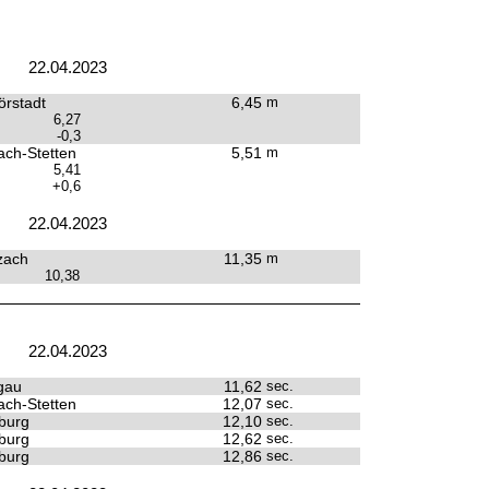
22.04.2023
rstadt
6,45
m
6,27
-0,3
ach-Stetten
5,51
m
5,41
+0,6
22.04.2023
zach
11,35
m
10,38
22.04.2023
gau
11,62
sec.
ach-Stetten
12,07
sec.
burg
12,10
sec.
burg
12,62
sec.
burg
12,86
sec.