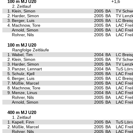
100 m MJ U20
+1,6
2. Zeitlauf
1.
Klein, Simon
2005
BA
TV Schwö
2.
Harder, Simon
2005
BA
TV Lenzk
3.
Berger, Luis
2005
BA
LC Breis
4.
Machnow, Tore
2005
BA
LAC Frei
Arnold, Simon
2005
BA
LAC Frei
Rohrer, Nils
2005
BA
LAC Frei
100 m MJ U20
Rangfolge Zeitläufe
1.
Wabel, Tim
2004
BA
LC Breis
2.
Klein, Simon
2005
BA
TV Schwö
3.
Harder, Simon
2005
BA
TV Lenzk
3.
Panzer, Lennart
2004
BA
TuS Lörr
5.
Schulz, Kjell
2005
BA
LAC Frei
6.
Berger, Luis
2005
BA
LC Breis
7.
Müßle, Marcel
2005
BA
LAC Frei
8.
Machnow, Tore
2005
BA
LAC Frei
9.
Menze, Linus
2004
BA
LAC Frei
Rohrer, Nils
2005
BA
LAC Frei
Arnold, Simon
2005
BA
LAC Frei
400 m MJ U20
1. Zeitlauf
1.
Kapell, Finn
2005
BA
TuS Lörr
2.
Müßle, Marcel
2005
BA
LAC Frei
Rohrer, Nils
2005
BA
LAC Frei