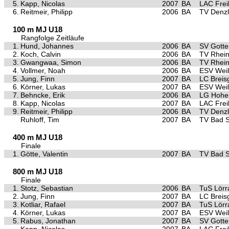
5.
Kapp, Nicolas
2007
BA
LAC Frei
6.
Reitmeir, Philipp
2006
BA
TV Denzl
100 m MJ U18
Rangfolge Zeitläufe
1.
Hund, Johannes
2006
BA
SV Gott
2.
Koch, Calvin
2006
BA
TV Rhein
3.
Gwangwaa, Simon
2006
BA
TV Rhein
4.
Vollmer, Noah
2006
BA
ESV Weil
5.
Jung, Finn
2007
BA
LC Breis
6.
Körner, Lukas
2007
BA
ESV Weil
7.
Behncke, Erik
2006
BA
LG Hohen
8.
Kapp, Nicolas
2007
BA
LAC Frei
9.
Reitmeir, Philipp
2006
BA
TV Denzl
Ruhloff, Tim
2007
BA
TV Bad 
400 m MJ U18
Finale
1.
Götte, Valentin
2007
BA
TV Bad 
800 m MJ U18
Finale
1.
Stotz, Sebastian
2006
BA
TuS Lörr
2.
Jung, Finn
2007
BA
LC Breis
3.
Kotliar, Rafael
2007
BA
TuS Lörr
4.
Körner, Lukas
2007
BA
ESV Weil
5.
Rabus, Jonathan
2007
BA
SV Gott