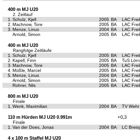
400 m MJ U20
2. Zeitlauf
1.
Schulz, Kjell
2005
BA
LAC Frei
2.
Machnow, Tore
2005
BA
LAC Frei
3.
Menze, Linus
2004
BA
LAC Frei
Arnold, Simon
2005
BA
LAC Frei
400 m MJ U20
Rangfolge Zeitläufe
1.
Schulz, Kjell
2005
BA
LAC Frei
2.
Kapell, Finn
2005
BA
TuS Lörr
3.
Machnow, Tore
2005
BA
LAC Frei
4.
Müßle, Marcel
2005
BA
LAC Frei
5.
Menze, Linus
2004
BA
LAC Frei
Arnold, Simon
2005
BA
LAC Frei
Rohrer, Nils
2005
BA
LAC Frei
800 m MJ U20
Finale
1.
Wenk, Maximilian
2004
BA
TV Wehr
110 m Hürden MJ U20 0.991m
+0,3
Finale
1.
Van der Does, Jonas
2004
BA
LC Breis
4 x 100 m Staffel MJ U20