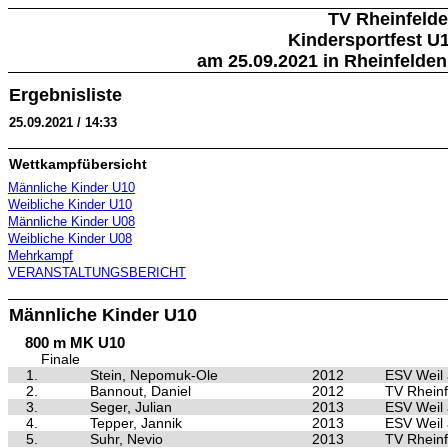
TV Rheinfeld
Kindersportfest U1
am 25.09.2021 in Rheinfelden
Ergebnisliste
25.09.2021 / 14:33
Wettkampfübersicht
Männliche Kinder U10
Weibliche Kinder U10
Männliche Kinder U08
Weibliche Kinder U08
Mehrkampf
VERANSTALTUNGSBERICHT
Männliche Kinder U10
800 m MK U10
Finale
1.
Stein, Nepomuk-Ole
2012
ESV Weil
2.
Bannout, Daniel
2012
TV Rheinf
3.
Seger, Julian
2013
ESV Weil
4.
Tepper, Jannik
2013
ESV Weil
5.
Suhr, Nevio
2013
TV Rheinf