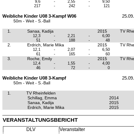
9,6
-
2,55
-
9,50
217
-
242
-
121
Weibliche Kinder U08 3-Kampf W06
25.09
50m - Weit - S.-Ball
1.
Sanaa, Kadija
2015
TV Rhe
12,3
-
2,21
-
6,00
51
-
188
-
48
2.
Erdrich, Marie Mika
2015
TV Rhe
12,1
-
2,07
-
6,50
61
-
165
-
60
3.
Roche, Emily
2015
TV Rhe
12,4
-
1,55
-
4,00
46
-
72
-
0
Weibliche Kinder U08 3-Kampf
25.09
50m - Weit - S.-Ball
1.
TV Rheinfelden
Schillag, Emma
2014
Sanaa, Kadija
2015
Erdrich, Marie Mika
2015
VERANSTALTUNGSBERICHT
DLV
Veranstalter