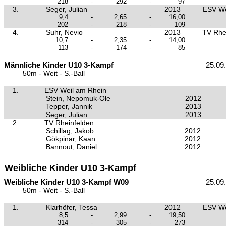
218
-
292
-
97
3.
Seger, Julian
2013
ESV We
9,4
-
2,65
-
16,00
202
-
218
-
109
4.
Suhr, Nevio
2013
TV Rhe
10,7
-
2,35
-
14,00
113
-
174
-
85
Männliche Kinder U10 3-Kampf
25.09
50m - Weit - S.-Ball
1.
ESV Weil am Rhein
Stein, Nepomuk-Ole
2012
Tepper, Jannik
2013
Seger, Julian
2013
2.
TV Rheinfelden
Schillag, Jakob
2012
Gökpinar, Kaan
2012
Bannout, Daniel
2012
Weibliche Kinder U10 3-Kampf
Weibliche Kinder U10 3-Kampf W09
25.09
50m - Weit - S.-Ball
1.
Klarhöfer, Tessa
2012
ESV We
8,5
-
2,99
-
19,50
314
-
305
-
273