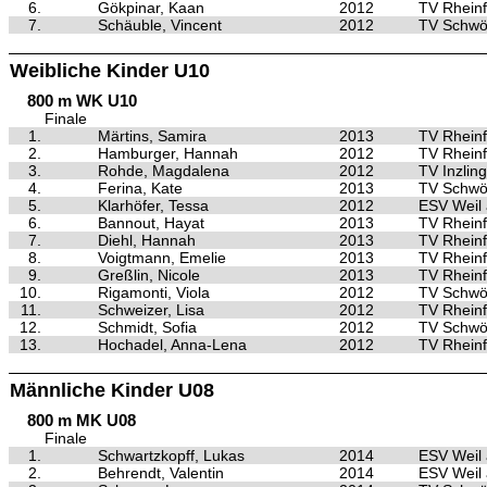
6.
Gökpinar, Kaan
2012
TV Rheinf
7.
Schäuble, Vincent
2012
TV Schwö
Weibliche Kinder U10
800 m WK U10
Finale
1.
Märtins, Samira
2013
TV Rheinf
2.
Hamburger, Hannah
2012
TV Rheinf
3.
Rohde, Magdalena
2012
TV Inzlin
4.
Ferina, Kate
2013
TV Schwö
5.
Klarhöfer, Tessa
2012
ESV Weil
6.
Bannout, Hayat
2013
TV Rheinf
7.
Diehl, Hannah
2013
TV Rheinf
8.
Voigtmann, Emelie
2013
TV Rheinf
9.
Greßlin, Nicole
2013
TV Rheinf
10.
Rigamonti, Viola
2012
TV Schwö
11.
Schweizer, Lisa
2012
TV Rheinf
12.
Schmidt, Sofia
2012
TV Schwö
13.
Hochadel, Anna-Lena
2012
TV Rheinf
Männliche Kinder U08
800 m MK U08
Finale
1.
Schwartzkopff, Lukas
2014
ESV Weil
2.
Behrendt, Valentin
2014
ESV Weil