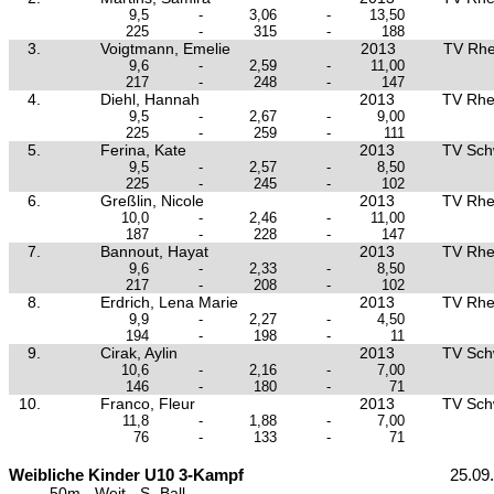
9,5
-
3,06
-
13,50
225
-
315
-
188
3.
Voigtmann, Emelie
2013
TV Rhe
9,6
-
2,59
-
11,00
217
-
248
-
147
4.
Diehl, Hannah
2013
TV Rhe
9,5
-
2,67
-
9,00
225
-
259
-
111
5.
Ferina, Kate
2013
TV Sch
9,5
-
2,57
-
8,50
225
-
245
-
102
6.
Greßlin, Nicole
2013
TV Rhe
10,0
-
2,46
-
11,00
187
-
228
-
147
7.
Bannout, Hayat
2013
TV Rhe
9,6
-
2,33
-
8,50
217
-
208
-
102
8.
Erdrich, Lena Marie
2013
TV Rhe
9,9
-
2,27
-
4,50
194
-
198
-
11
9.
Cirak, Aylin
2013
TV Sch
10,6
-
2,16
-
7,00
146
-
180
-
71
10.
Franco, Fleur
2013
TV Sch
11,8
-
1,88
-
7,00
76
-
133
-
71
Weibliche Kinder U10 3-Kampf
25.09
50m - Weit - S.-Ball