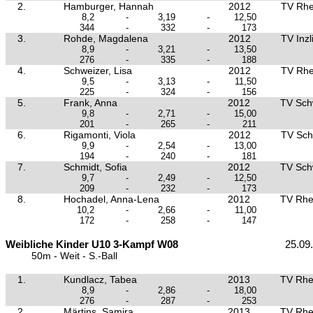
2.
Hamburger, Hannah
2012
TV Rhe
8,2
-
3,19
-
12,50
344
-
332
-
173
3.
Rohde, Magdalena
2012
TV Inz
8,9
-
3,21
-
13,50
276
-
335
-
188
4.
Schweizer, Lisa
2012
TV Rhe
9,5
-
3,13
-
11,50
225
-
324
-
156
5.
Frank, Anna
2012
TV Sch
9,8
-
2,71
-
15,00
201
-
265
-
211
6.
Rigamonti, Viola
2012
TV Sch
9,9
-
2,54
-
13,00
194
-
240
-
181
7.
Schmidt, Sofia
2012
TV Sch
9,7
-
2,49
-
12,50
209
-
232
-
173
8.
Hochadel, Anna-Lena
2012
TV Rhe
10,2
-
2,66
-
11,00
172
-
258
-
147
Weibliche Kinder U10 3-Kampf W08
25.09
50m - Weit - S.-Ball
1.
Kundlacz, Tabea
2013
TV Rhe
8,9
-
2,86
-
18,00
276
-
287
-
253
2.
Märtins, Samira
2013
TV Rhe