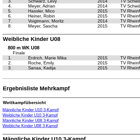
3.
Schwarz, Levy
2014
TV Schwö
4.
Meyer, Adrian
2014
TV Schwö
5.
Hassler, Mico
2015
TV Rheinf
6.
Heiner, Robin
2015
TV Rheinf
7.
Voigtmann, Moritz
2014
TV Rheinf
8.
Meyer, Sascha
2015
TV Rheinf
Weibliche Kinder U08
800 m WK U08
Finale
1.
Erdrich, Marie Mika
2015
TV Rheinf
2.
Roche, Emily
2015
TV Rheinf
3.
Sanaa, Kadija
2015
TV Rheinf
Ergebnisliste Mehrkampf
Wettkampfübersicht
Männliche Kinder U10 3-Kampf
Weibliche Kinder U10 3-Kampf
Männliche Kinder U08 3-Kampf
Weibliche Kinder U08 3-Kampf
Männliche Kinder U10 3-Kampf