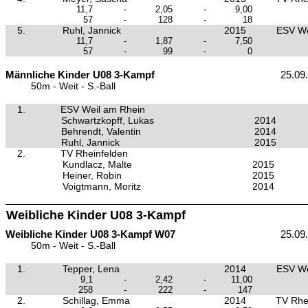
11,7
-
2,05
-
9,00
57
-
128
-
18
5.
Ruhl, Jannick
2015
ESV We
11,7
-
1,87
-
7,50
57
-
99
-
0
Männliche Kinder U08 3-Kampf
25.09
50m - Weit - S.-Ball
1.
ESV Weil am Rhein
Schwartzkopff, Lukas
2014
Behrendt, Valentin
2014
Ruhl, Jannick
2015
2.
TV Rheinfelden
Kundlacz, Malte
2015
Heiner, Robin
2015
Voigtmann, Moritz
2014
Weibliche Kinder U08 3-Kampf
Weibliche Kinder U08 3-Kampf W07
25.09
50m - Weit - S.-Ball
1.
Tepper, Lena
2014
ESV We
9,1
-
2,42
-
11,00
258
-
222
-
147
2.
Schillag, Emma
2014
TV Rhe