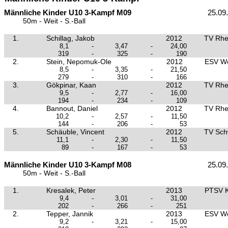
Männliche Kinder U10 3-Kampf M09
25.09
50m - Weit - S.-Ball
1.
Schillag, Jakob
2012
TV Rhe
8,1
-
3,47
-
24,00
319
-
325
-
190
2.
Stein, Nepomuk-Ole
2012
ESV We
8,5
-
3,35
-
21,50
279
-
310
-
166
3.
Gökpinar, Kaan
2012
TV Rhe
9,5
-
2,77
-
16,00
194
-
234
-
109
4.
Bannout, Daniel
2012
TV Rhe
10,2
-
2,57
-
11,50
144
-
206
-
53
5.
Schäuble, Vincent
2012
TV Sch
11,1
-
2,30
-
11,50
89
-
167
-
53
Männliche Kinder U10 3-Kampf M08
25.09
50m - Weit - S.-Ball
1.
Kresalek, Peter
2013
PTSV K
9,4
-
3,01
-
31,00
202
-
266
-
251
2.
Tepper, Jannik
2013
ESV We
9,2
-
3,21
-
15,00