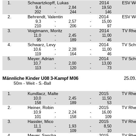
1.
Schwartzkopff, Lukas
2014
ESV We
9,4
-
2,84
-
19,50
202
-
244
-
146
2.
Behrendt, Valentin
2014
ESV We
9,3
-
2,57
-
15,00
210
-
206
-
97
3.
Voigtmann, Moritz
2014
TV Rhe
11,0
-
2,45
-
11,00
95
-
189
-
46
4.
Schwarz, Levy
2014
TV Sch
10,6
-
2,28
-
11,00
119
-
164
-
46
5.
Meyer, Adrian
2014
TV Sch
10,7
-
2,00
-
13,00
113
-
120
-
73
Männliche Kinder U08 3-Kampf M06
25.09
50m - Weit - S.-Ball
1.
Kundlacz, Malte
2015
TV Rhe
10,0
-
2,45
-
11,50
158
-
189
-
53
2.
Heiner, Robin
2015
TV Rhe
10,9
-
2,24
-
16,00
101
-
158
-
109
3.
Hassler, Mico
2015
TV Rhe
11,1
-
1,93
-
8,50
89
-
109
-
10
4.
Meyer, Sascha
2015
TV Rhe