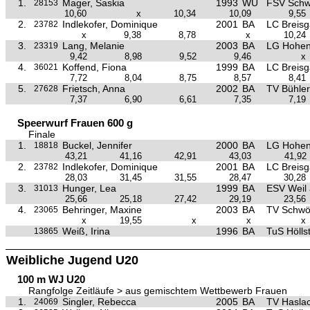
1.
Mager, Saskia
1993
WÜ
FSV Schw
28153
10,60
x
10,34
10,09
9,55
2.
Indlekofer, Dominique
2001
BA
LC Breis
23782
x
9,38
8,78
x
10,24
3.
Lang, Melanie
2003
BA
LG Hohen
23319
9,42
8,98
9,52
9,46
x
4.
Koffend, Fiona
1999
BA
LC Breis
36021
7,72
8,04
8,75
8,57
8,41
5.
Frietsch, Anna
2002
BA
TV Bühler
27628
7,37
6,90
6,61
7,35
7,19
Speerwurf Frauen 600 g
Finale
1.
Buckel, Jennifer
2000
BA
LG Hohen
18818
43,21
41,16
42,91
43,03
41,92
2.
Indlekofer, Dominique
2001
BA
LC Breis
23782
28,03
31,45
31,55
28,47
30,28
3.
Hunger, Lea
1999
BA
ESV Weil
31013
25,66
25,18
27,42
29,19
23,56
4.
Behringer, Maxine
2003
BA
TV Schwö
23065
x
19,55
x
x
x
Weiß, Irina
1996
BA
TuS Hölls
13865
Weibliche Jugend U20
100 m WJ U20
Rangfolge Zeitläufe > aus gemischtem Wettbewerb Frauen
1.
Singler, Rebecca
2005
BA
TV Hasla
24069