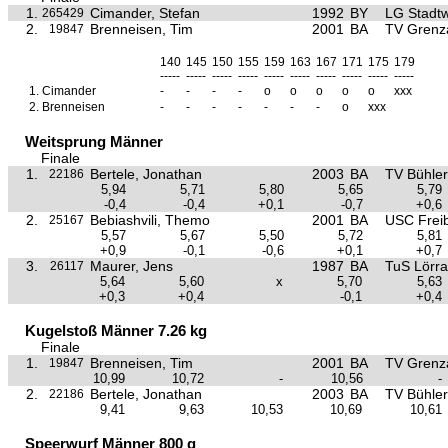
1.
Cimander, Stefan
1992
BY
LG Stadt
265429
2.
Brenneisen, Tim
2001
BA
TV Grenz
19847
140
145
150
155
159
163
167
171
175
179
-----
-----
-----
-----
-----
-----
-----
-----
-----
-----
1.
Cimander
-
-
-
-
o
o
o
o
o
xxx
2.
Brenneisen
-
-
-
-
-
-
-
o
xxx
Weitsprung Männer
Finale
1.
Bertele, Jonathan
2003
BA
TV Bühler
22186
5,94
5,71
5,80
5,65
5,79
-0,4
-0,4
+0,1
-0,7
+0,6
2.
Bebiashvili, Themo
2001
BA
USC Frei
25167
5,57
5,67
5,50
5,72
5,81
+0,9
-0,1
-0,6
+0,1
+0,7
3.
Maurer, Jens
1987
BA
TuS Lörra
26117
5,64
5,60
x
5,70
5,63
+0,3
+0,4
-0,1
+0,4
Kugelstoß Männer 7.26 kg
Finale
1.
Brenneisen, Tim
2001
BA
TV Grenz
19847
10,99
10,72
-
10,56
-
2.
Bertele, Jonathan
2003
BA
TV Bühler
22186
9,41
9,63
10,53
10,69
10,61
Speerwurf Männer 800 g