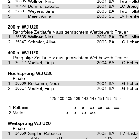
2.
Wallner, Nina
2004
BA
TuS Hölls
26535
3.
Dumm, Isabella
2004
BA
LC Breis
28424
4.
Weyers, Sina
2005
BA
TuS Hölls
27881
5.
Meier, Anna
2005
SUI
LV Frenke
200 m WJ U20
Rangfolge Zeitläufe > aus gemischtem Wettbewerb Frauen
1.
Wallner, Nina
2004
BA
TuS Hölls
26535
2.
Schmidt, Aline
2005
BA
LG Hohen
25847
400 m WJ U20
Rangfolge Zeitläufe > aus gemischtem Wettbewerb Frauen
1.
Voelkel, Finja
2004
BA
LG Hohen
26517
Hochsprung WJ U20
Finale
1.
Rotkamm, Nora
2004
BA
LG Hohen
28000
2.
Voelkel, Finja
2004
BA
LG Hohen
26517
125
130
135
139
143
147
151
155
159
-----
-----
-----
-----
-----
-----
-----
-----
-----
1.
Rotkamm
-
-
-
o
o
xo
xo
xo
xxx
2.
Voelkel
-
-
o
o
xo
xxx
Weitsprung WJ U20
Finale
1.
Singler, Rebecca
2005
BA
TV Hasla
24069
4,96
5,06
x
4,89
x