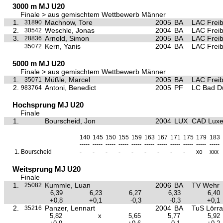
3000 m MJ U20
Finale > aus gemischtem Wettbewerb Männer
1.
Machnow, Tore
2005
BA
LAC Frei
31890
2.
Weschle, Jonas
2004
BA
LAC Frei
30542
3.
Arnold, Simon
2005
BA
LAC Frei
28836
Kern, Yanis
2004
BA
LAC Frei
35072
5000 m MJ U20
Finale > aus gemischtem Wettbewerb Männer
1.
Müßle, Marcel
2005
BA
LAC Frei
35071
2.
Antoni, Benedict
2005
PF
LC Bad D
983764
Hochsprung MJ U20
Finale
1.
Bourscheid, Jon
2004
LUX
CAD Luxe
140
145
150
155
159
163
167
171
175
179
183
-----
-----
-----
-----
-----
-----
-----
-----
-----
-----
-----
1.
Bourscheid
-
-
-
-
-
-
-
-
-
xo
xxx
Weitsprung MJ U20
Finale
1.
Kummle, Luan
2006
BA
TV Wehr
25082
6,39
6,23
6,27
6,33
6,40
+0,8
+0,1
-0,3
-0,3
+0,1
2.
Panzer, Lennart
2004
BA
TuS Lörra
35216
5,82
x
5,65
5,77
5,92