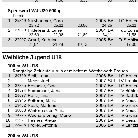
7,37
7,08
6,53
7,60
8,01
Speerwurf WJ U20 600 g
Finale
1.
Nußbaumer, Cora
2005
BA
LG Hohen
25849
23,72
25,11
23,56
24,26
25,11
2.
Hildebrand, Luise
2004
BA
TuS Lörra
27629
22,69
22,98
21,89
24,11
21,58
3.
Grauf, Kathrina
2005
BA
TuS Hölls
27907
21,04
21,29
19,13
x
17,00
Weibliche Jugend U18
100 m WJ U18
Rangfolge Zeitläufe > aus gemischtem Wettbewerb Frauen
1.
Stoll, Lena
2006
BA
LG Hohen
30729
2.
Meier, Jael
2007
SUI
LV Frenke
3.
Hespeler, Gina
2007
BA
LG Hohen
32825
4.
Seebacher, Jana
2007
BA
TV Bühler
29534
5.
Renz, Lina
2007
BA
TV Bad S
28697
6.
Ketterer, Maria
2007
BA
TV Neust
28946
7.
Noak, Marlene
2006
BA
TV Grenz
29432
8.
Winterhalder, Anna
2007
BA
TV Neust
30068
9.
Wucherpfennig, Marie
2007
BA
TV Grenz
34775
10.
Helmes, Alexia
2007
BA
TV Denzl
35971
11.
Pröller, Antonia
2006
BA
TV Lenzki
28496
200 m WJ U18