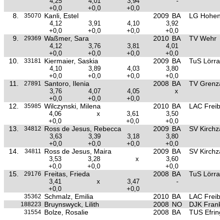
4,25
4,01
3,94
-
+0,0
+0,0
+0,0
8.
Kanli, Estel
2009
BA
LG Hohen
35070
4,12
3,91
4,10
3,92
+0,0
+0,0
+0,0
+0,0
9.
Waßmer, Sara
2010
BA
TV Wehr
29369
4,12
3,76
3,81
4,01
+0,0
+0,0
+0,0
+0,0
10.
Kiermaier, Saskia
2009
BA
TuS Lörra
33181
4,10
3,89
4,03
3,80
+0,0
+0,0
+0,0
+0,0
11.
Santoro, Ilenia
2008
BA
TV Grenz
27891
3,76
4,07
4,05
x
+0,0
+0,0
+0,0
12.
Wilczynski, Milena
2010
BA
LAC Frei
35985
4,06
x
3,61
3,50
+0,0
+0,0
+0,0
13.
Ross de Jesus, Rebecca
2009
BA
SV Kirchz
34812
3,63
3,39
3,18
3,80
+0,0
+0,0
+0,0
+0,0
14.
Ross de Jesus, Maira
2009
BA
SV Kirchz
34811
3,53
3,28
x
3,60
+0,0
+0,0
+0,0
15.
Freitas, Frieda
2008
BA
TuS Lörra
29176
3,41
x
3,47
-
+0,0
+0,0
Schmalz, Emilia
2010
BA
LAC Frei
35362
Bruynswyck, Lilith
2008
NO
DJK Fran
188223
Bolze, Rosalie
2008
BA
TUS Efrin
31554