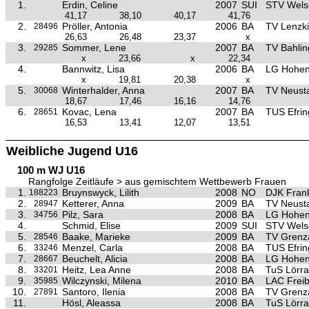
1.
Erdin, Celine
2007
SUI
STV Wels
41,17
38,10
40,17
41,76
2.
Pröller, Antonia
2006
BA
TV Lenzki
28496
26,63
26,48
23,37
x
3.
Sommer, Lene
2007
BA
TV Bahli
29285
x
23,66
x
22,34
4.
Bannwitz, Lisa
2006
BA
LG Hohen
x
19,81
20,38
x
5.
Winterhalder, Anna
2007
BA
TV Neust
30068
18,67
17,46
16,16
14,76
6.
Kovac, Lena
2007
BA
TUS Efrin
28651
16,53
13,41
12,07
13,51
Weibliche Jugend U16
100 m WJ U16
Rangfolge Zeitläufe > aus gemischtem Wettbewerb Frauen
1.
Bruynswyck, Lilith
2008
NO
DJK Fran
188223
2.
Ketterer, Anna
2009
BA
TV Neust
28947
3.
Pilz, Sara
2008
BA
LG Hohen
34756
4.
Schmid, Elise
2009
SUI
STV Wels
5.
Baake, Marieke
2009
BA
TV Grenz
28546
6.
Menzel, Carla
2008
BA
TUS Efrin
33246
7.
Beuchelt, Alicia
2008
BA
LG Hohen
28667
8.
Heitz, Lea Anne
2008
BA
TuS Lörra
33201
9.
Wilczynski, Milena
2010
BA
LAC Frei
35985
10.
Santoro, Ilenia
2008
BA
TV Grenz
27891
11.
Hösl, Aleassa
2008
BA
TuS Lörra