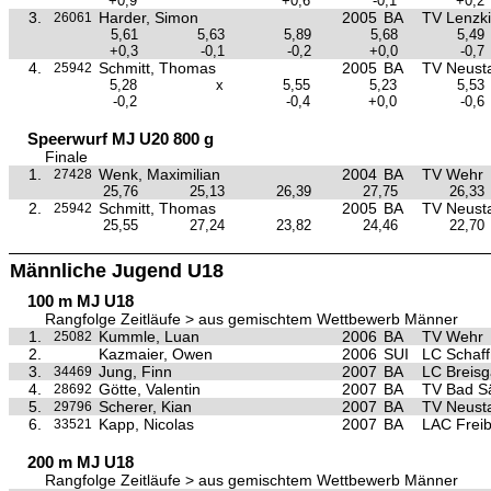
+0,9
+0,6
-0,1
+0,2
3.
Harder, Simon
2005
BA
TV Lenzki
26061
5,61
5,63
5,89
5,68
5,49
+0,3
-0,1
-0,2
+0,0
-0,7
4.
Schmitt, Thomas
2005
BA
TV Neust
25942
5,28
x
5,55
5,23
5,53
-0,2
-0,4
+0,0
-0,6
Speerwurf MJ U20 800 g
Finale
1.
Wenk, Maximilian
2004
BA
TV Wehr
27428
25,76
25,13
26,39
27,75
26,33
2.
Schmitt, Thomas
2005
BA
TV Neust
25942
25,55
27,24
23,82
24,46
22,70
Männliche Jugend U18
100 m MJ U18
Rangfolge Zeitläufe > aus gemischtem Wettbewerb Männer
1.
Kummle, Luan
2006
BA
TV Wehr
25082
2.
Kazmaier, Owen
2006
SUI
LC Schaf
3.
Jung, Finn
2007
BA
LC Breis
34469
4.
Götte, Valentin
2007
BA
TV Bad S
28692
5.
Scherer, Kian
2007
BA
TV Neust
29796
6.
Kapp, Nicolas
2007
BA
LAC Frei
33521
200 m MJ U18
Rangfolge Zeitläufe > aus gemischtem Wettbewerb Männer