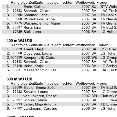
Rangfolge Zeitläufe > aus gemischtem Wettbewerb Frauen
1.
Erdin, Celine
2007
SUI
STV Wels
2.
Schmalz, Chiara
2007
BA
LAC Frei
30833
3.
Sommer, Lene
2007
BA
TV Bahli
29285
4.
Winterhalder, Anna
2007
BA
TV Neust
30068
5.
Wucherpfennig, Marie
2007
BA
TV Grenz
34775
6.
Renz, Lina
2007
BA
TV Bad S
28697
Stoll, Lena
2006
BA
LG Hohen
30729
400 m WJ U18
Rangfolge Zeitläufe > aus gemischtem Wettbewerb Frauen
1.
Theiß, Heidi
2007
BA
USC Frei
30829
2.
Queyreau, Laura
2007
BA
LG Hohen
28668
3.
Kemper, Lilly Claire
2006
WE
LG Olymp
504320
4.
Schmalz, Chiara
2007
BA
LAC Frei
30833
5.
Hohe, Katja
2006
BA
LC Breis
28126
6.
Messerschmidt, Ella
2007
BA
LAC Frei
30831
800 m WJ U18
Rangfolge Zeitläufe > aus gemischtem Wettbewerb Frauen
1.
Eisele, Emma Sofie
2007
BA
TV Bad S
28690
2.
Schuler, Louna
2007
BA
LG Orten
32422
3.
van Lokeren, Phebe
2007
BEL
Club AC 
4.
Schuler, Maya
2007
BA
LG Orten
29697
5.
Leber, Maja Antonia
2007
BA
TB Emme
30993
6.
Landmann, Caroline
2006
BA
LG Hohen
27782