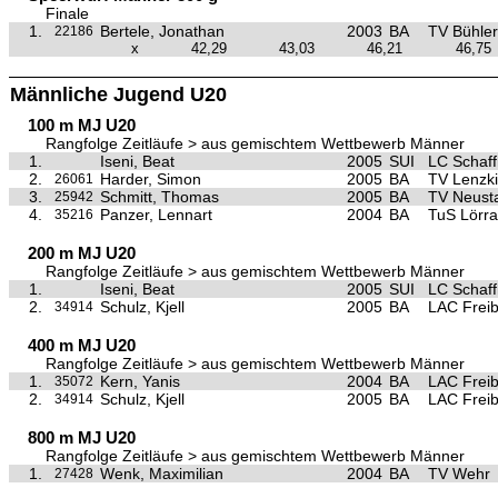
Finale
1.
Bertele, Jonathan
2003
BA
TV Bühler
22186
x
42,29
43,03
46,21
46,75
Männliche Jugend U20
100 m MJ U20
Rangfolge Zeitläufe > aus gemischtem Wettbewerb Männer
1.
Iseni, Beat
2005
SUI
LC Schaf
2.
Harder, Simon
2005
BA
TV Lenzki
26061
3.
Schmitt, Thomas
2005
BA
TV Neust
25942
4.
Panzer, Lennart
2004
BA
TuS Lörra
35216
200 m MJ U20
Rangfolge Zeitläufe > aus gemischtem Wettbewerb Männer
1.
Iseni, Beat
2005
SUI
LC Schaf
2.
Schulz, Kjell
2005
BA
LAC Frei
34914
400 m MJ U20
Rangfolge Zeitläufe > aus gemischtem Wettbewerb Männer
1.
Kern, Yanis
2004
BA
LAC Frei
35072
2.
Schulz, Kjell
2005
BA
LAC Frei
34914
800 m MJ U20
Rangfolge Zeitläufe > aus gemischtem Wettbewerb Männer
1.
Wenk, Maximilian
2004
BA
TV Wehr
27428