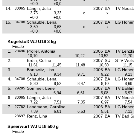
+0,0
+0,0
14.
Längin, Julia
2007
BA
TV Neust
30065
3,75
3,33
x
x
+0,0
+0,0
15.
Schäuble, Lena
2007
BA
LG Hohen
34708
3,59
3,68
x
x
+0,0
+0,0
Kugelstoß WJ U18 3 kg
Finale
1.
Pröller, Antonia
2006
BA
TV Lenzki
28496
10,10
x
10,22
10,52
11,70
2.
Erdin, Celine
2007
SUI
STV Wels
11,61
11,45
11,48
10,50
11,15
3.
Bannwitz, Lisa
2006
BA
LG Hohen
9,13
9,34
9,71
9,22
9,13
4.
Schäuble, Lena
2007
BA
LG Hohen
34708
8,30
8,52
8,47
8,10
8,69
5.
Sommer, Lene
2007
BA
TV Bahli
29285
x
6,94
6,51
5,08
6,97
6.
Längin, Julia
2007
BA
TV Neust
30065
7,22
7,51
7,05
6,97
7,54
7.
Landmann, Caroline
2006
BA
LG Hohen
27782
7,39
6,81
6,53
5,51
7,13
Renz, Lina
2007
BA
TV Bad S
28697
Speerwurf WJ U18 500 g
Finale