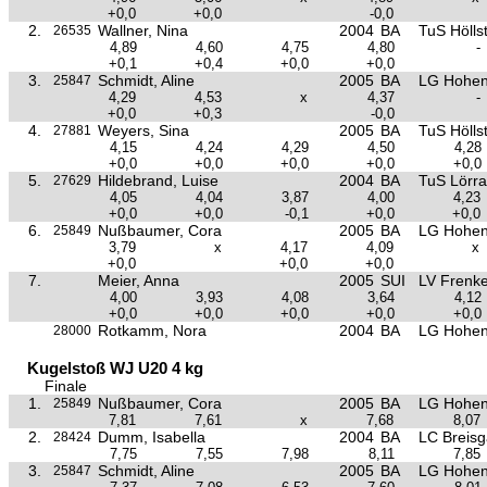
+0,0
+0,0
-0,0
2.
Wallner, Nina
2004
BA
TuS Hölls
26535
4,89
4,60
4,75
4,80
-
+0,1
+0,4
+0,0
+0,0
3.
Schmidt, Aline
2005
BA
LG Hohen
25847
4,29
4,53
x
4,37
-
+0,0
+0,3
-0,0
4.
Weyers, Sina
2005
BA
TuS Hölls
27881
4,15
4,24
4,29
4,50
4,28
+0,0
+0,0
+0,0
+0,0
+0,0
5.
Hildebrand, Luise
2004
BA
TuS Lörra
27629
4,05
4,04
3,87
4,00
4,23
+0,0
+0,0
-0,1
+0,0
+0,0
6.
Nußbaumer, Cora
2005
BA
LG Hohen
25849
3,79
x
4,17
4,09
x
+0,0
+0,0
+0,0
7.
Meier, Anna
2005
SUI
LV Frenke
4,00
3,93
4,08
3,64
4,12
+0,0
+0,0
+0,0
+0,0
+0,0
Rotkamm, Nora
2004
BA
LG Hohen
28000
Kugelstoß WJ U20 4 kg
Finale
1.
Nußbaumer, Cora
2005
BA
LG Hohen
25849
7,81
7,61
x
7,68
8,07
2.
Dumm, Isabella
2004
BA
LC Breis
28424
7,75
7,55
7,98
8,11
7,85
3.
Schmidt, Aline
2005
BA
LG Hohen
25847