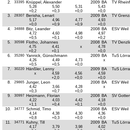
2.
Knüppel, Alexander
2009
BA
TV Rheinf
33395
5,28
5,50
5,31
5,43
+0,2
+0,3
+0,0
+0,0
3.
Berisha, Lenart
2009
BA
TV Grenz
28307
5,17
4,96
4,77
4,93
+0,0
+0,9
+0,9
+0,0
4.
Bitz, Leander
2008
BA
ESV Weil
34888
4,72
4,60
4,98
4,97
+0,5
+0,1
+0,0
+0,2
5.
Flotho, Johannes
2008
BA
TV Denzl
30598
4,75
4,41
x
4,78
+0,2
+0,1
+0,0
6.
Yannick, Günschmann
2009
BA
TuS Lörra
35280
4,26
4,49
4,73
x
+0,5
+0,5
+0,0
7.
Hänßler, Lenny
2009
BA
TuS Lörra
30220
x
4,59
4,56
4,59
+2,0
+0,0
+0,0
8.
Junger, Leon
2008
BA
ESV Weil
29865
4,42
3,66
4,28
x
+0,3
+0,7
+0,0
9.
Heizmann, Florian
2008
BA
SV Gotte
30997
4,22
4,03
4,42
4,18
+1,1
+0,4
+0,1
+0,0
10.
Schmid, Timo
2008
BA
ESV Weil
34777
4,14
4,38
4,30
4,36
+0,8
+0,3
+0,0
+0,0
11.
Kuhny, Till
2009
BA
TuS Lörra
34771
4,17
3,79
3,98
4,02