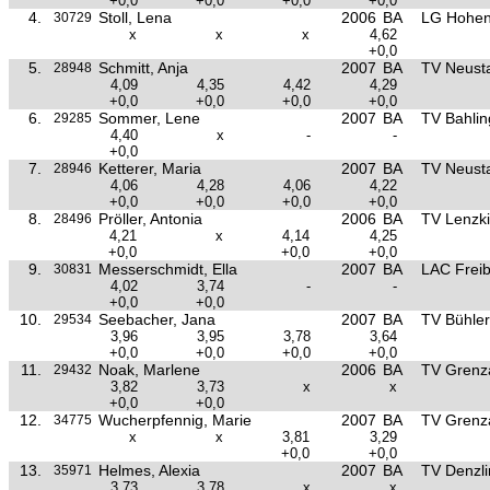
+0,0
+0,0
+0,0
+0,0
4.
Stoll, Lena
2006
BA
LG Hohen
30729
x
x
x
4,62
+0,0
5.
Schmitt, Anja
2007
BA
TV Neust
28948
4,09
4,35
4,42
4,29
+0,0
+0,0
+0,0
+0,0
6.
Sommer, Lene
2007
BA
TV Bahli
29285
4,40
x
-
-
+0,0
7.
Ketterer, Maria
2007
BA
TV Neust
28946
4,06
4,28
4,06
4,22
+0,0
+0,0
+0,0
+0,0
8.
Pröller, Antonia
2006
BA
TV Lenzki
28496
4,21
x
4,14
4,25
+0,0
+0,0
+0,0
9.
Messerschmidt, Ella
2007
BA
LAC Frei
30831
4,02
3,74
-
-
+0,0
+0,0
10.
Seebacher, Jana
2007
BA
TV Bühler
29534
3,96
3,95
3,78
3,64
+0,0
+0,0
+0,0
+0,0
11.
Noak, Marlene
2006
BA
TV Grenz
29432
3,82
3,73
x
x
+0,0
+0,0
12.
Wucherpfennig, Marie
2007
BA
TV Grenz
34775
x
x
3,81
3,29
+0,0
+0,0
13.
Helmes, Alexia
2007
BA
TV Denzl
35971
3,73
3,78
x
x