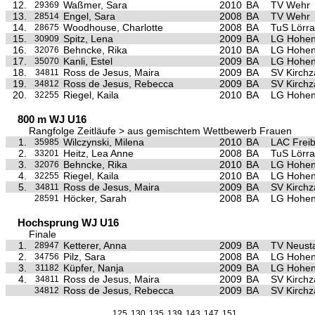
12.
Waßmer, Sara
2010
BA
TV Wehr
29369
13.
Engel, Sara
2008
BA
TV Wehr
28514
14.
Woodhouse, Charlotte
2008
BA
TuS Lörra
28675
15.
Spitz, Lena
2009
BA
LG Hohen
30909
16.
Behncke, Rika
2010
BA
LG Hohen
32076
17.
Kanli, Estel
2009
BA
LG Hohen
35070
18.
Ross de Jesus, Maira
2009
BA
SV Kirchz
34811
19.
Ross de Jesus, Rebecca
2009
BA
SV Kirchz
34812
20.
Riegel, Kaila
2010
BA
LG Hohen
32255
800 m WJ U16
Rangfolge Zeitläufe > aus gemischtem Wettbewerb Frauen
1.
Wilczynski, Milena
2010
BA
LAC Frei
35985
2.
Heitz, Lea Anne
2008
BA
TuS Lörra
33201
3.
Behncke, Rika
2010
BA
LG Hohen
32076
4.
Riegel, Kaila
2010
BA
LG Hohen
32255
5.
Ross de Jesus, Maira
2009
BA
SV Kirchz
34811
Höcker, Sarah
2008
BA
LG Hohen
28591
Hochsprung WJ U16
Finale
1.
Ketterer, Anna
2009
BA
TV Neust
28947
2.
Pilz, Sara
2008
BA
LG Hohen
34756
3.
Küpfer, Nanja
2009
BA
LG Hohen
31182
4.
Ross de Jesus, Maira
2009
BA
SV Kirchz
34811
Ross de Jesus, Rebecca
2009
BA
SV Kirchz
34812
125
130
135
139
143
147
151