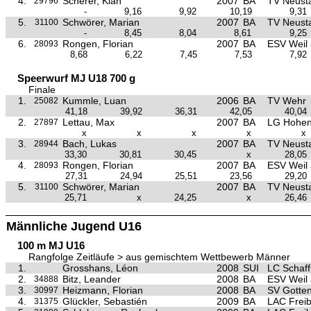
4.
Scherer, Kian
2007
BA
TV Neust
29796
-
9,16
9,92
10,19
9,31
5.
Schwörer, Marian
2007
BA
TV Neust
31100
-
8,45
8,04
8,61
9,25
6.
Rongen, Florian
2007
BA
ESV Weil
28093
8,68
6,22
7,45
7,53
7,92
Speerwurf MJ U18 700 g
Finale
1.
Kummle, Luan
2006
BA
TV Wehr
25082
41,18
39,92
36,31
42,05
40,04
2.
Lettau, Max
2007
BA
LG Hohen
27897
x
x
x
x
x
3.
Bach, Lukas
2007
BA
TV Neust
28944
33,30
30,81
30,45
x
28,05
4.
Rongen, Florian
2007
BA
ESV Weil
28093
27,31
24,94
25,51
23,56
29,20
5.
Schwörer, Marian
2007
BA
TV Neust
31100
25,71
x
24,25
x
26,46
Männliche Jugend U16
100 m MJ U16
Rangfolge Zeitläufe > aus gemischtem Wettbewerb Männer
1.
Grosshans, Léon
2008
SUI
LC Schaf
2.
Bitz, Leander
2008
BA
ESV Weil
34888
3.
Heizmann, Florian
2008
BA
SV Gotte
30997
4.
Glückler, Sebastién
2009
BA
LAC Frei
31375