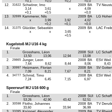
+0,1
+0,0
+0,2
+0,0
12.
Schwörer, Imo
2009
BA
TV Neust
31622
3,14
3,61
x
4,09
+0,1
+0,5
+0,0
13.
Kammerer, Nils
2009
BA
LG Hohen
32699
x
3,99
3,92
4,02
+0,2
+0,1
+0,0
14.
Glückler, Sebastién
2009
BA
LAC Frei
31375
x
x
3,65
x
+0,5
Kugelstoß MJ U16 4 kg
Finale
1.
Grosshans, Léon
2008
SUI
LC Schaf
13,50
13,06
12,94
13,08
-
2.
Junger, Leon
2008
BA
ESV Weil
29865
7,64
8,62
8,44
8,06
8,43
3.
Heizmann, Florian
2008
BA
SV Gotte
30997
7,09
8,21
7,67
8,21
-
4.
Schmid, Timo
2008
BA
ESV Weil
34777
7,24
6,45
7,15
6,97
-
Speerwurf MJ U16 600 g
Finale
1.
Grosshans, Léon
2008
SUI
LC Schaf
53,26
42,90
43,42
52,51
2.
Flotho, Johannes
2008
BA
TV Denzl
30598
33,60
x
33,94
36,99
3.
Knüppel, Alexander
2009
BA
TV Rheinf
33395