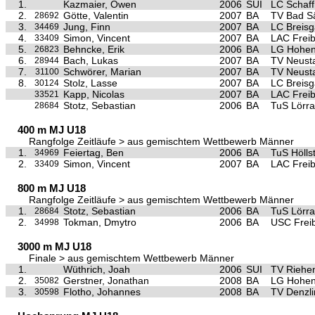
1.
Kazmaier, Owen
2006
SUI
LC Schaf
2.
Götte, Valentin
2007
BA
TV Bad S
28692
3.
Jung, Finn
2007
BA
LC Breis
34469
4.
Simon, Vincent
2007
BA
LAC Frei
33409
5.
Behncke, Erik
2006
BA
LG Hohen
26823
6.
Bach, Lukas
2007
BA
TV Neust
28944
7.
Schwörer, Marian
2007
BA
TV Neust
31100
8.
Stolz, Lasse
2007
BA
LC Breis
30124
Kapp, Nicolas
2007
BA
LAC Frei
33521
Stotz, Sebastian
2006
BA
TuS Lörra
28684
400 m MJ U18
Rangfolge Zeitläufe > aus gemischtem Wettbewerb Männer
1.
Feiertag, Ben
2006
BA
TuS Hölls
34969
2.
Simon, Vincent
2007
BA
LAC Frei
33409
800 m MJ U18
Rangfolge Zeitläufe > aus gemischtem Wettbewerb Männer
1.
Stotz, Sebastian
2006
BA
TuS Lörra
28684
2.
Tokman, Dmytro
2006
BA
USC Frei
34998
3000 m MJ U18
Finale > aus gemischtem Wettbewerb Männer
1.
Wüthrich, Joah
2006
SUI
TV Riehe
2.
Gerstner, Jonathan
2008
BA
LG Hohen
35082
3.
Flotho, Johannes
2008
BA
TV Denzl
30598