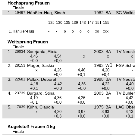
Hochsprung Frauen
Finale
1.
Hänßler-Hug, Sinah
1982
BA
SG Walldo
19497
125
130
135
139
143
147
151
155
-----
-----
-----
-----
-----
-----
-----
-----
1.
Hänßler-Hug
-
-
o
o
o
o
xo
xxx
Weitsprung Frauen
Finale
1.
Soerjanta, Alicia
2003
BA
TV Neust
26034
4,46
4,54
x
x
x
+0,0
+0,0
2.
Mager, Saskia
1993
WÜ
FSV Schw
28153
x
4,26
4,46
4,20
-
+0,0
+0,1
+0,4
3.
Pollak, Deborah
1998
BA
TV Neust
22681
4,18
4,42
4,36
4,22
4,40
+0,1
+0,0
+0,0
+0,0
+0,0
4.
Burgard, Stina
2003
BA
TV Bühler
23739
4,19
4,36
4,26
x
4,42
+0,1
+0,0
+0,0
+0,0
5.
Kühn, Claudia
1975
BA
LAG Ober
7039
x
4,30
3,97
3,93
4,13
+0,3
+0,0
+0,0
+0,1
Kugelstoß Frauen 4 kg
Finale