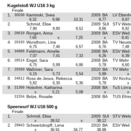
Kugelstoß WJ U16 3 kg
Finale
1.
Kaminski, Svea
2009
BA
LV Ettenh
30038
9,32
9,98
10,31
8,77
8,97
2.
Schmid, Elise
2009
SUI
STV Wels
7,90
8,80
8,52
8,86
8,92
3.
Rongen, Anna
2009
BA
ESV Weil
28618
7,65
x
7,25
x
8,41
4.
Wursthorn, Lina
2008
BA
TV Neust
29193
6,75
7,46
6,57
6,76
7,48
5.
Feldmann, Amelie
2008
BA
ESV Weil
34886
7,07
7,41
7,32
6,26
6,39
6.
Engel, Sara
2008
BA
TV Wehr
28514
6,75
5,99
6,86
5,78
6,60
7.
Waßmer, Sara
2010
BA
TV Wehr
29369
6,15
5,73
5,54
5,99
x
8.
Ross de Jesus, Rebecca
2009
BA
SV Kirchz
34812
5,82
6,30
5,36
5,78
x
9.
Hobohm, Katharina
2008
BA
TuS Lörra
31368
x
5,21
5,08
x
x
Bolze, Rosalie
2008
BA
TUS Efrin
31554
Speerwurf WJ U16 500 g
Finale
1.
Schmid, Elise
2009
SUI
STV Wels
x
39,52
x
38,12
2.
Schwartzkopff, Lena
2010
BA
ESV Weil
29843
x
36,91
34,77
38,98