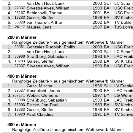
2.
Van Den Hout, Luuk
2003
SUI
LC Schaf
3.
Silvestre Alves, William
1990
BA
USC Frei
27337
4.
Bebiashvili, Themo
2001
BA
USC Frei
25167
5.
Gaiser, Steffen
1988
BA
SV Kirchz
13283
6.
van Haaren, Arthur
2002
BA
TV Bühler
36828
7.
Maurer, Jens
1987
BA
TuS Lörra
26117
200 m Männer
Rangfolge Zeitläufe > aus gemischtem Wettbewerb Männer
1.
Gonzales Rudolph, Emilio
2003
BA
USC Frei
30351
2.
Van Den Hout, Luuk
2003
SUI
LC Schaf
3.
Straßburg, Sebastian
1993
BA
LAC Frei
30988
4.
Gaiser, Steffen
1988
BA
SV Kirchz
13283
Silvestre Alves, William
1990
BA
USC Frei
27337
400 m Männer
Rangfolge Zeitläufe > aus gemischtem Wettbewerb Männer
1.
Gass, Mischa
1996
SUI
LV Frenke
2.
Rosenlicht, Jonas
2000
BA
LAC Frei
23537
3.
Weber, Clemens
1997
BY
LG Würm A
267171
4.
Straßburg, Sebastian
1993
BA
LAC Frei
30988
5.
Flacke, Jan-Paul
1983
BA
SV Kirchz
33903
6.
Gaiser, Steffen
1988
BA
SV Kirchz
13283
7.
Asal, Claudius
1991
BA
TV Schwö
13920
800 m Männer
Rangfolge Zeitläufe > aus gemischtem Wettbewerb Männer