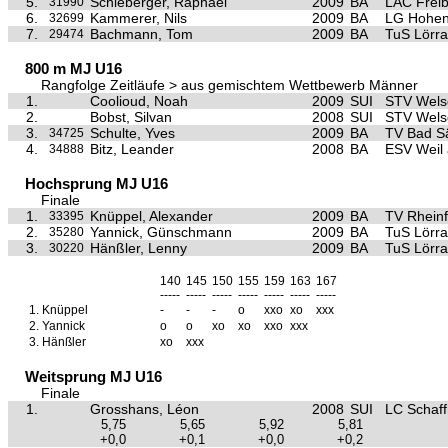
5.
Schleberger, Raphael
2009
BA
LAC Frei
31990
6.
Kammerer, Nils
2009
BA
LG Hohen
32699
7.
Bachmann, Tom
2009
BA
TuS Lörra
29474
800 m MJ U16
Rangfolge Zeitläufe > aus gemischtem Wettbewerb Männer
1.
Coolioud, Noah
2009
SUI
STV Wels
2.
Bobst, Silvan
2008
SUI
STV Wels
3.
Schulte, Yves
2009
BA
TV Bad S
34725
4.
Bitz, Leander
2008
BA
ESV Weil
34888
Hochsprung MJ U16
Finale
1.
Knüppel, Alexander
2009
BA
TV Rheinf
33395
2.
Yannick, Günschmann
2009
BA
TuS Lörra
35280
3.
Hänßler, Lenny
2009
BA
TuS Lörra
30220
140
145
150
155
159
163
167
-----
-----
-----
-----
-----
-----
-----
1.
Knüppel
-
-
-
o
xxo
xo
xxx
2.
Yannick
o
o
xo
xo
xxo
xxx
3.
Hänßler
xo
xxx
Weitsprung MJ U16
Finale
1.
Grosshans, Léon
2008
SUI
LC Schaf
5,75
5,65
5,92
5,81
+0,0
+0,1
+0,0
+0,2