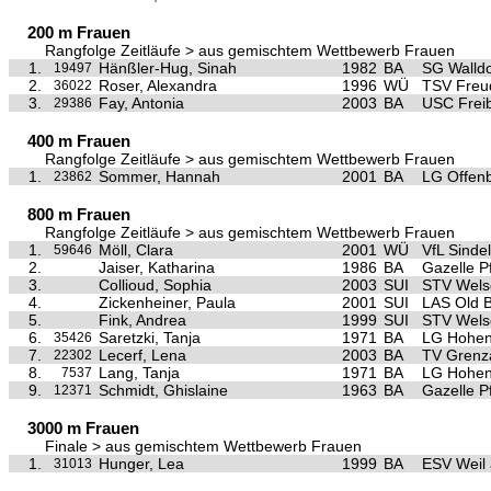
200 m Frauen
Rangfolge Zeitläufe > aus gemischtem Wettbewerb Frauen
1.
Hänßler-Hug, Sinah
1982
BA
SG Walldo
19497
2.
Roser, Alexandra
1996
WÜ
TSV Freu
36022
3.
Fay, Antonia
2003
BA
USC Frei
29386
400 m Frauen
Rangfolge Zeitläufe > aus gemischtem Wettbewerb Frauen
1.
Sommer, Hannah
2001
BA
LG Offen
23862
800 m Frauen
Rangfolge Zeitläufe > aus gemischtem Wettbewerb Frauen
1.
Möll, Clara
2001
WÜ
VfL Sinde
59646
2.
Jaiser, Katharina
1986
BA
Gazelle P
3.
Collioud, Sophia
2003
SUI
STV Wels
4.
Zickenheiner, Paula
2001
SUI
LAS Old B
5.
Fink, Andrea
1999
SUI
STV Wels
6.
Saretzki, Tanja
1971
BA
LG Hohen
35426
7.
Lecerf, Lena
2003
BA
TV Grenz
22302
8.
Lang, Tanja
1971
BA
LG Hohen
7537
9.
Schmidt, Ghislaine
1963
BA
Gazelle P
12371
3000 m Frauen
Finale > aus gemischtem Wettbewerb Frauen
1.
Hunger, Lea
1999
BA
ESV Weil
31013