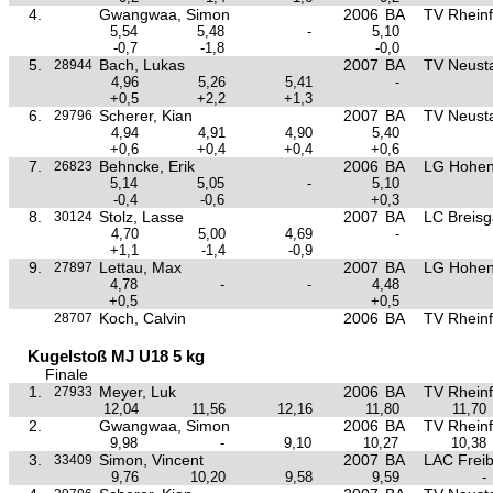
4.
Gwangwaa, Simon
2006
BA
TV Rheinf
5,54
5,48
-
5,10
-0,7
-1,8
-0,0
5.
Bach, Lukas
2007
BA
TV Neust
28944
4,96
5,26
5,41
-
+0,5
+2,2
+1,3
6.
Scherer, Kian
2007
BA
TV Neust
29796
4,94
4,91
4,90
5,40
+0,6
+0,4
+0,4
+0,6
7.
Behncke, Erik
2006
BA
LG Hohen
26823
5,14
5,05
-
5,10
-0,4
-0,6
+0,3
8.
Stolz, Lasse
2007
BA
LC Breis
30124
4,70
5,00
4,69
-
+1,1
-1,4
-0,9
9.
Lettau, Max
2007
BA
LG Hohen
27897
4,78
-
-
4,48
+0,5
+0,5
Koch, Calvin
2006
BA
TV Rheinf
28707
Kugelstoß MJ U18 5 kg
Finale
1.
Meyer, Luk
2006
BA
TV Rheinf
27933
12,04
11,56
12,16
11,80
11,70
2.
Gwangwaa, Simon
2006
BA
TV Rheinf
9,98
-
9,10
10,27
10,38
3.
Simon, Vincent
2007
BA
LAC Frei
33409
9,76
10,20
9,58
9,59
-