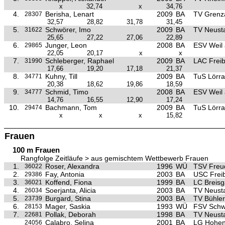
x
32,74
x
34,76
4.
Berisha, Lenart
2009
BA
TV Grenz
28307
32,57
28,82
31,78
31,45
5.
Schwörer, Imo
2009
BA
TV Neust
31622
25,65
27,22
27,06
22,89
6.
Junger, Leon
2008
BA
ESV Weil
29865
22,05
20,17
x
x
7.
Schleberger, Raphael
2009
BA
LAC Frei
31990
17,66
19,20
17,18
21,37
8.
Kuhny, Till
2009
BA
TuS Lörra
34771
20,38
18,62
19,86
18,59
9.
Schmid, Timo
2008
BA
ESV Weil
34777
14,76
16,55
12,90
17,24
10.
Bachmann, Tom
2009
BA
TuS Lörra
29474
x
x
x
15,82
Frauen
100 m Frauen
Rangfolge Zeitläufe > aus gemischtem Wettbewerb Frauen
1.
Roser, Alexandra
1996
WÜ
TSV Freu
36022
2.
Fay, Antonia
2003
BA
USC Frei
29386
3.
Koffend, Fiona
1999
BA
LC Breis
36021
4.
Soerjanta, Alicia
2003
BA
TV Neust
26034
5.
Burgard, Stina
2003
BA
TV Bühler
23739
6.
Mager, Saskia
1993
WÜ
FSV Schw
28153
7.
Pollak, Deborah
1998
BA
TV Neust
22681
Calabro, Selina
2001
BA
LG Hohen
24056