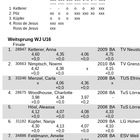
-----
-----
-----
-----
-----
-----
-----
1.
Ketterer
-
-
o
o
o
xo
xxx
2.
Pilz
xo
o
o
xxo
xxo
xo
xxx
3.
Küpfer
o
o
o
xxx
4.
Ross de Jesus
xxo
xxx
Ross de Jesus
xxx
Weitsprung WJ U16
Finale
1.
Ketterer, Anna
2009
BA
TV Neust
28947
4,60
4,35
4,06
4,75
+0,0
+0,0
+0,0
+0,0
2.
Nimptsch, Noemi
2010
BA
TV Grenz
30663
4,42
4,38
x
4,15
+0,0
+0,0
+0,0
3.
Menzel, Carla
2008
BA
TUS Efrin
33246
x
4,06
4,36
x
+0,0
+0,0
4.
Woodhouse, Charlotte
2008
BA
TuS Lörra
28675
3,98
4,34
3,97
-
+0,0
+0,0
+0,2
5.
Hösl, Aleassa
2008
BA
TuS Lörra
4,12
4,07
4,08
4,33
+0,0
+0,0
+0,0
+0,0
6.
Küpfer, Nanja
2009
BA
LG Hohen
31182
4,30
4,13
4,07
4,10
+0,0
+0,0
+0,0
+0,0
7.
Feldmann, Amelie
2008
BA
ESV Weil
34886