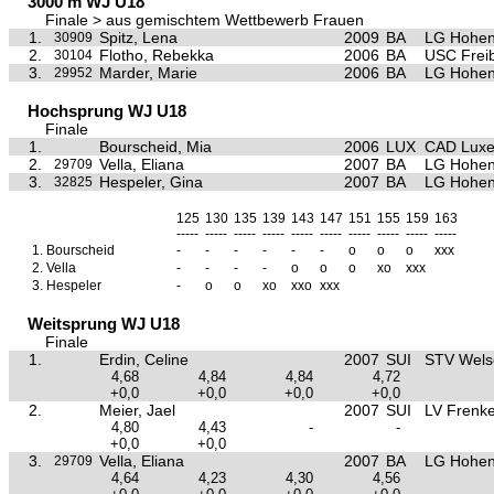
3000 m WJ U18
Finale > aus gemischtem Wettbewerb Frauen
1.
Spitz, Lena
2009
BA
LG Hohen
30909
2.
Flotho, Rebekka
2006
BA
USC Frei
30104
3.
Marder, Marie
2006
BA
LG Hohen
29952
Hochsprung WJ U18
Finale
1.
Bourscheid, Mia
2006
LUX
CAD Luxe
2.
Vella, Eliana
2007
BA
LG Hohen
29709
3.
Hespeler, Gina
2007
BA
LG Hohen
32825
125
130
135
139
143
147
151
155
159
163
-----
-----
-----
-----
-----
-----
-----
-----
-----
-----
1.
Bourscheid
-
-
-
-
-
-
o
o
o
xxx
2.
Vella
-
-
-
-
o
o
o
xo
xxx
3.
Hespeler
-
o
o
xo
xxo
xxx
Weitsprung WJ U18
Finale
1.
Erdin, Celine
2007
SUI
STV Wels
4,68
4,84
4,84
4,72
+0,0
+0,0
+0,0
+0,0
2.
Meier, Jael
2007
SUI
LV Frenke
4,80
4,43
-
-
+0,0
+0,0
3.
Vella, Eliana
2007
BA
LG Hohen
29709
4,64
4,23
4,30
4,56