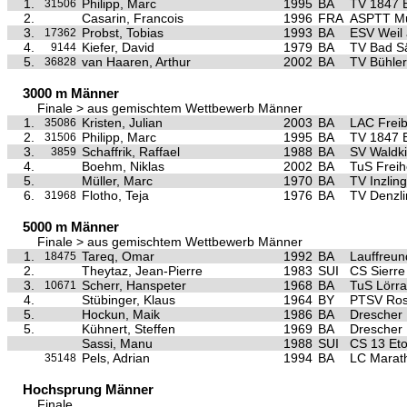
1.
Philipp, Marc
1995
BA
TV 1847 
31506
2.
Casarin, Francois
1996
FRA
ASPTT Mu
3.
Probst, Tobias
1993
BA
ESV Weil
17362
4.
Kiefer, David
1979
BA
TV Bad S
9144
5.
van Haaren, Arthur
2002
BA
TV Bühler
36828
3000 m Männer
Finale > aus gemischtem Wettbewerb Männer
1.
Kristen, Julian
2003
BA
LAC Frei
35086
2.
Philipp, Marc
1995
BA
TV 1847 
31506
3.
Schaffrik, Raffael
1988
BA
SV Waldki
3859
4.
Boehm, Niklas
2002
BA
TuS Freih
5.
Müller, Marc
1970
BA
TV Inzlin
6.
Flotho, Teja
1976
BA
TV Denzl
31968
5000 m Männer
Finale > aus gemischtem Wettbewerb Männer
1.
Tareq, Omar
1992
BA
Lauffreun
18475
2.
Theytaz, Jean-Pierre
1983
SUI
CS Sierre
3.
Scherr, Hanspeter
1968
BA
TuS Lörra
10671
4.
Stübinger, Klaus
1964
BY
PTSV Ro
5.
Hockun, Maik
1986
BA
Drescher 
5.
Kühnert, Steffen
1969
BA
Drescher 
Sassi, Manu
1988
SUI
CS 13 Eto
Pels, Adrian
1994
BA
LC Marat
35148
Hochsprung Männer
Finale