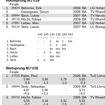
Hochsprung MJ U18
Finale
1.
Behncke, Erik
2006
BA
LG Hohen
26823
2.
Gwangwaa, Simon
2006
BA
TV Rheinf
3.
Bach, Lukas
2007
BA
TV Neust
28944
4.
Höcht, Tobias
2006
BA
TV Rheinf
28710
5.
Lettau, Max
2007
BA
LG Hohen
27897
6.
Stolz, Lasse
2007
BA
LC Breis
30124
140
145
150
155
159
163
-----
-----
-----
-----
-----
-----
1.
Behncke
-
-
o
xo
o
xxx
2.
Gwangwaa
-
-
o
o
xxx
3.
Bach
-
-
xo
xxo
xxx
4.
Höcht
-
o
o
xxx
5.
Lettau
-
-
xxo
xxx
6.
Stolz
o
o
xxx
Weitsprung MJ U18
Finale
1.
Rabe, Paul
2006
BA
TuS Lörra
27025
5,94
5,84
5,79
5,55
-0,8
-1,2
-1,0
-0,3
2.
Stotz, Sebastian
2006
BA
TuS Lörra
28684
4,87
5,68
-
5,71
+0,6
+1,3
+0,5
3.
Höcht, Tobias
2006
BA
TV Rheinf
28710
5,55
5,34
5,32
5,63
-0,2
-1,4
-1,6
-0,2