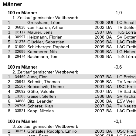
Männer
100 m Männer
-1,0
1. Zeitlauf gemischter Wettbewerb
1.
Grosshans, Léon
2008
SUI
LC Schaf
2.
van Haaren, Arthur
2002
BA
TV Bühler
36828
3.
Maurer, Jens
1987
BA
TuS Lörra
26117
4.
Heizmann, Florian
2008
BA
SV Gotte
30997
5.
Glückler, Sebastién
2009
BA
LAC Frei
31375
6.
Schleberger, Raphael
2009
BA
LAC Frei
31990
7.
Kammerer, Nils
2009
BA
LG Hohen
32699
8.
Bachmann, Tom
2009
BA
TuS Lörra
29474
100 m Männer
-0,6
2. Zeitlauf gemischter Wettbewerb
1.
Jung, Finn
2007
BA
LC Breis
34469
2.
Schmitt, Thomas
2005
BA
TV Neust
25942
3.
Bebiashvili, Themo
2001
BA
USC Frei
25167
4.
Götte, Valentin
2007
BA
TV Bad S
28692
5.
Gaiser, Steffen
1988
BA
SV Kirchz
13283
6.
Bitz, Leander
2008
BA
ESV Weil
34888
7.
Scherer, Kian
2007
BA
TV Neust
29796
8.
Kapp, Nicolas
2007
BA
LAC Frei
33521
100 m Männer
-0,1
3. Zeitlauf gemischter Wettbewerb
1.
Gonzales Rudolph, Emilio
2003
BA
USC Frei
30351